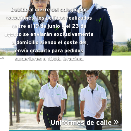
Debido al cierre del colegio por
vacaciones, los pedidos realizados
entre el 19 de junio y el 23 de
agosto se enviarán exclusivamente
a domicilio siendo el coste del
envío gratuito para pedidos
-->
superiores a 100€. Gracias.
Uniformes de calle